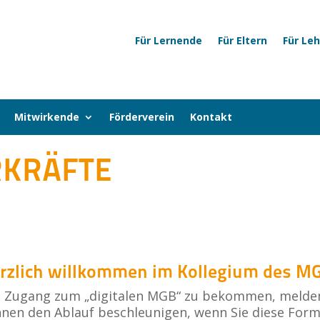
Für Lernende
Für Eltern
Für Le
Mitwirkende
Förderverein
Kontakt
RKRÄFTE
rzlich willkommen im Kollegium des M
Zugang zum „digitalen MGB“ zu bekommen, melden Si
nen den Ablauf beschleunigen, wenn Sie diese Form