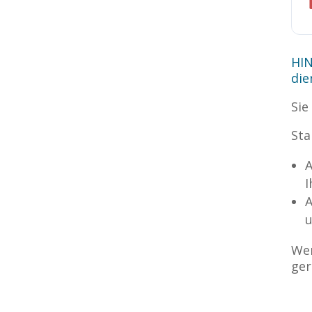
HIN
die
Sie
Sta
A
I
A
u
Wen
ger