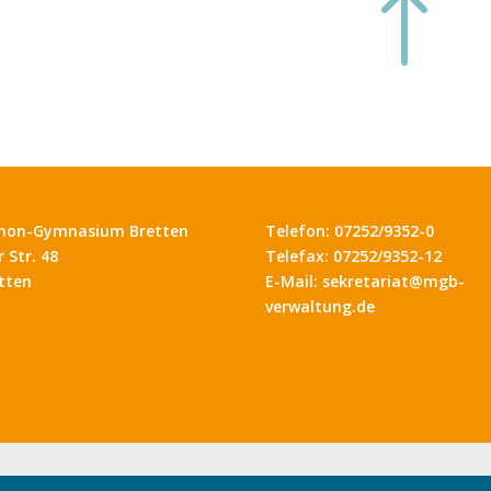
!
hon-Gymnasium Bretten
Telefon: 07252/9352-0
 Str. 48
Telefax: 07252/9352-12
tten
E-Mail: sekretariat@mgb-
verwaltung.de