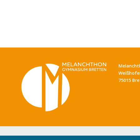
Melancht
Weißhofer
75015 Bre