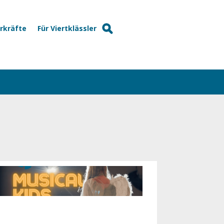
hrkräfte
Für Viertklässler