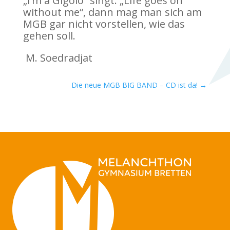
„I’m a Gigolo“ singt: „Life goes on
without me“, dann mag man sich am
MGB gar nicht vorstellen, wie das
gehen soll.
M. Soedradjat
Die neue MGB BIG BAND – CD ist da!
→