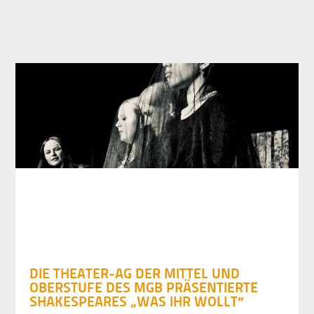
DIE THEATER-AG DER MITTEL UND
OBERSTUFE DES MGB PRÄSENTIERTE
SHAKESPEARES „WAS IHR WOLLT“