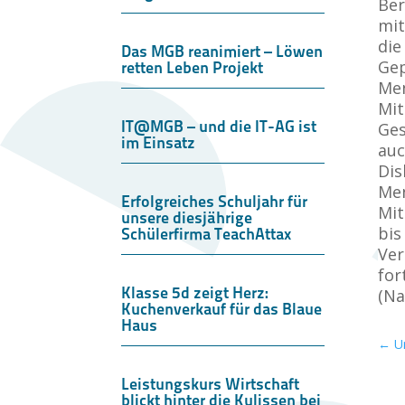
Ber
mit
die
Das MGB reanimiert – Löwen
Gep
retten Leben Projekt
Men
Mit
IT@MGB – und die IT-AG ist
Ges
im Einsatz
auc
Dis
Men
Erfolgreiches Schuljahr für
Mit
unsere diesjährige
bis
Schülerfirma TeachAttax
Ver
for
Klasse 5d zeigt Herz:
(Na
Kuchenverkauf für das Blaue
Haus
←
U
Leistungskurs Wirtschaft
blickt hinter die Kulissen bei