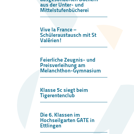
aus der Unter- und
Mittelstufenbücherei
Vive la France –
Schüleraustausch mit St
Valérien!
Feierliche Zeugnis- und
Preisverleihung am
Melanchthon-Gymnasium
Klasse 5c siegt beim
Tigerentenclub
Die 6. Klassen im
Hochseilgarten GATE in
Ettlingen