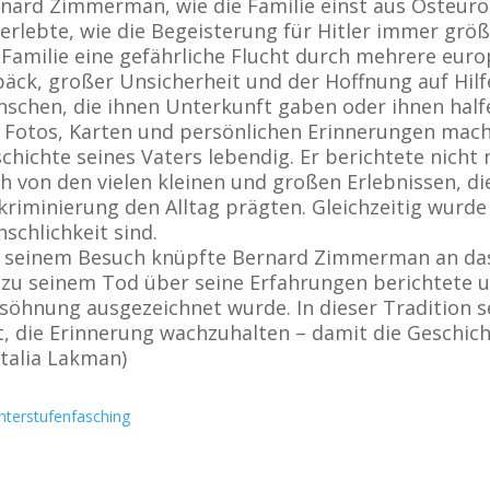
nard Zimmerman, wie die Familie einst aus Osteur
erlebte, wie die Begeisterung für Hitler immer grö
 Familie eine gefährliche Flucht durch mehrere euro
äck, großer Unsicherheit und der Hoffnung auf Hil
schen, die ihnen Unterkunft gaben oder ihnen half
 Fotos, Karten und persönlichen Erinnerungen ma
chichte seines Vaters lebendig. Er berichtete nicht 
h von den vielen kleinen und großen Erlebnissen, d
kriminierung den Alltag prägten. Gleichzeitig wurde
schlichkeit sind.
 seinem Besuch knüpfte Bernard Zimmerman an das
 zu seinem Tod über seine Erfahrungen berichtete 
söhnung ausgezeichnet wurde. In dieser Tradition s
t, die Erinnerung wachzuhalten – damit die Geschich
talia Lakman)
nterstufenfasching