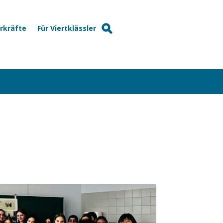
hrkräfte
Für Viertklässler