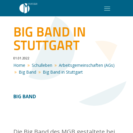
BIG BAND IN
STUTTGART
01.01.2022
Home
Schulleben
Arbeitsgemeinschaften (AGs)
9
9
Big Band
Big Band in Stuttgart
9
9
BIG BAND
Die Big Band des MGB gestaltete bei