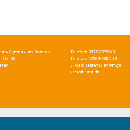
hon-Gymnasium Bretten
Telefon: 07252/9352-0
 Str. 48
Telefax: 07252/9352-12
tten
E-Mail: sekretariat@mgb-
verwaltung.de