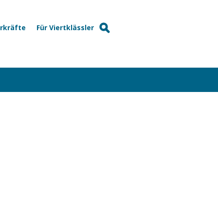
hrkräfte
Für Viertklässler