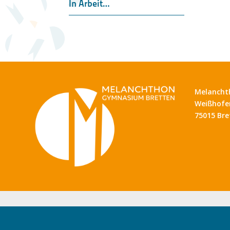
In Arbeit…
Melancht
Weißhofer
75015 Bre