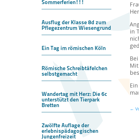
Sommerferien!!!
Fra
Her
Ausflug der Klasse 8d zum
Ang
Pflegezentrum Wiesengrund
in 
nic
ged
Ein Tag im römischen Köln
Bei
Mit
Römische Schreibtäfelchen
bes
selbstgemacht
Ein
ma
Wandertag mit Herz: Die 6c
unterstützt den Tierpark
Bretten
←
V
Zwölfte Auflage der
erlebnispädagogischen
Jungenfreizeit