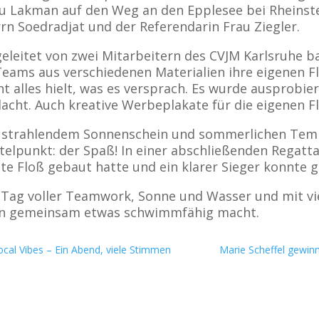
u Lakman auf den Weg an den Epplesee bei Rheinste
rn Soedradjat und der Referendarin Frau Ziegler.
eleitet von zwei Mitarbeitern des CVJM Karlsruhe b
Teams aus verschiedenen Materialien ihre eigenen Fl
ht alles hielt, was es versprach. Es wurde ausprobie
acht. Auch kreative Werbeplakate für die eigenen Fl
 strahlendem Sonnenschein und sommerlichen Temp
telpunkt: der Spaß! In einer abschließenden Regatt
te Floß gebaut hatte und ein klarer Sieger konnte 
 Tag voller Teamwork, Sonne und Wasser und mit vi
n gemeinsam etwas schwimmfähig macht.
ocal Vibes – Ein Abend, viele Stimmen
Marie Scheffel gewin