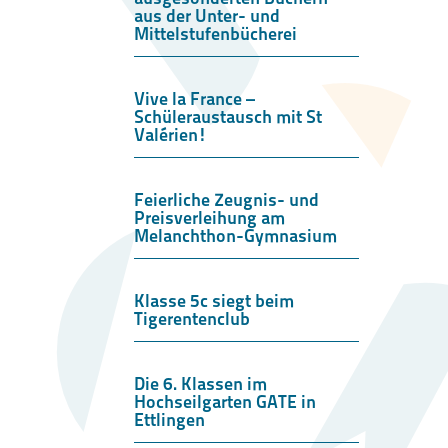
aus der Unter- und
Mittelstufenbücherei
Vive la France –
Schüleraustausch mit St
Valérien!
Feierliche Zeugnis- und
Preisverleihung am
Melanchthon-Gymnasium
Klasse 5c siegt beim
Tigerentenclub
Die 6. Klassen im
Hochseilgarten GATE in
Ettlingen