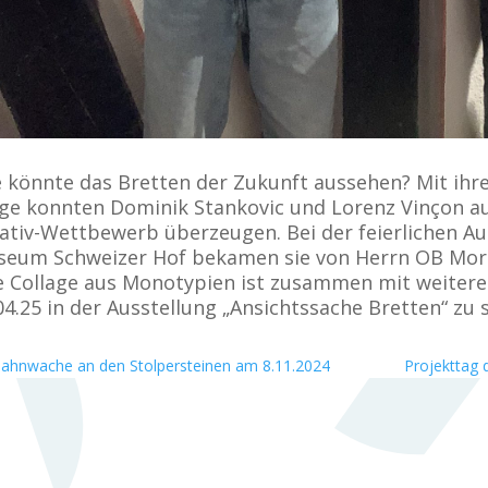
 könnte das Bretten der Zukunft aussehen? Mit ihr
ge konnten Dominik Stankovic und Lorenz Vinçon aus
ativ-Wettbewerb überzeugen. Bei der feierlichen Au
eum Schweizer Hof bekamen sie von Herrn OB Moras
e Collage aus Monotypien ist zusammen mit weitere
04.25 in der Ausstellung „Ansichtssache Bretten“ zu 
ahnwache an den Stolpersteinen am 8.11.2024
Projekttag 