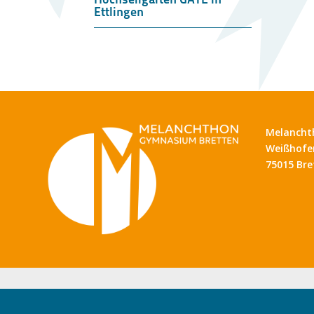
Ettlingen
Melancht
Weißhofer
75015 Bre