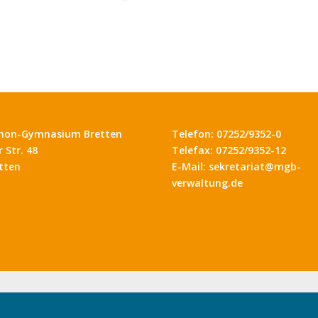
hon-Gymnasium Bretten
Telefon: 07252/9352-0
 Str. 48
Telefax: 07252/9352-12
tten
E-Mail: sekretariat@mgb-
verwaltung.de