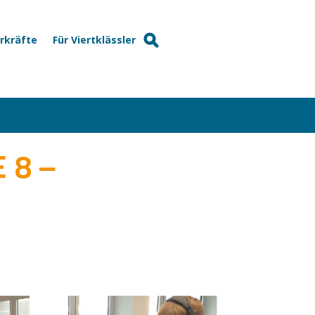
hrkräfte
Für Viertklässler
 8 –