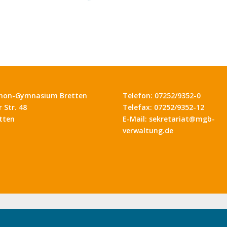
hon-Gymnasium Bretten
Telefon: 07252/9352-0
 Str. 48
Telefax: 07252/9352-12
tten
E-Mail: sekretariat@mgb-
verwaltung.de