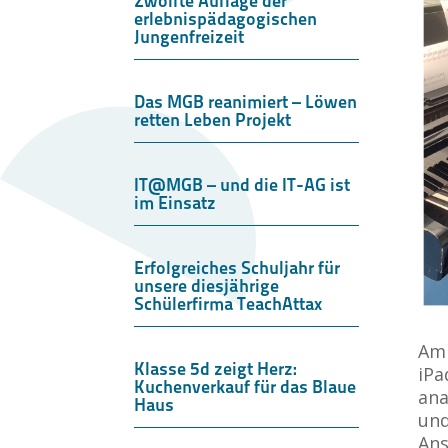
Zwölfte Auflage der
erlebnispädagogischen
Jungenfreizeit
Das MGB reanimiert – Löwen
retten Leben Projekt
IT@MGB – und die IT-AG ist
im Einsatz
Erfolgreiches Schuljahr für
unsere diesjährige
Schülerfirma TeachAttax
Am 
Klasse 5d zeigt Herz:
iPa
Kuchenverkauf für das Blaue
ana
Haus
und
Ans