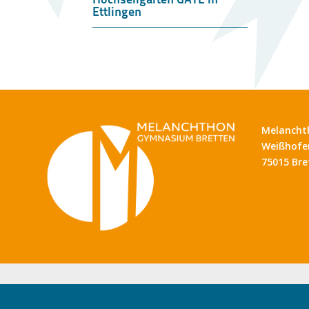
Ettlingen
Melancht
Weißhofer
75015 Bre