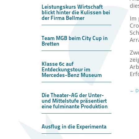
die
Leistungskurs Wirtschaft
blickt hinter die Kulissen bei
der Firma Bellmer
Im 
Cro
Sch
Team MGB beim City Cup in
Arr
Bretten
Zwe
zei
Klasse 6c auf
Arb
Entdeckungstour im
Erf
Mercedes-Benz Museum
←
D
Die Theater-AG der Unter-
und Mittelstufe präsentiert
eine fulminante Produktion
Ausflug in die Experimenta