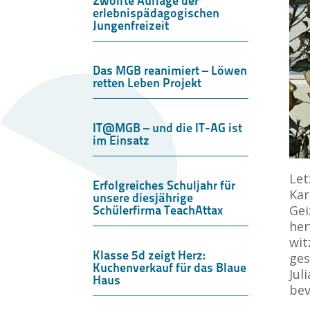
Zwölfte Auflage der
erlebnispädagogischen
Jungenfreizeit
Das MGB reanimiert – Löwen
retten Leben Projekt
IT@MGB – und die IT-AG ist
im Einsatz
Let
Erfolgreiches Schuljahr für
Kar
unsere diesjährige
Gei
Schülerfirma TeachAttax
her
wit
Klasse 5d zeigt Herz:
ges
Kuchenverkauf für das Blaue
Jul
Haus
bev