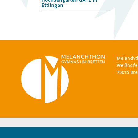
Ettlingen
Melancht
Weißhofer
75015 Bre