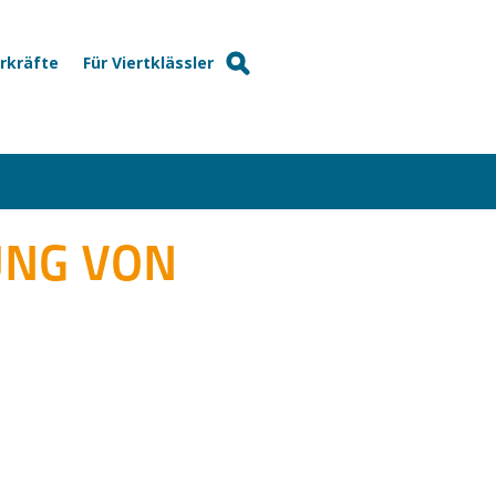
hrkräfte
Für Viertklässler
UNG VON