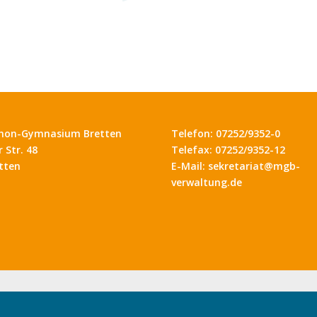
hon-Gymnasium Bretten
Telefon: 07252/9352-0
 Str. 48
Telefax: 07252/9352-12
tten
E-Mail: sekretariat@mgb-
verwaltung.de