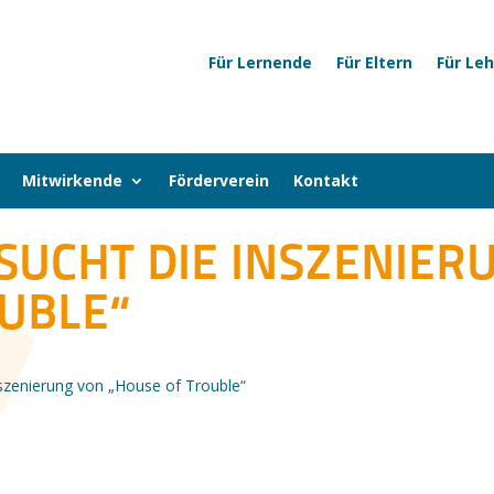
Für Lernende
Für Eltern
Für Le
Mitwirkende
Förderverein
Kontakt
SUCHT DIE INSZENIER
UBLE“
szenierung von „House of Trouble“