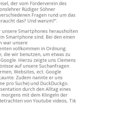
el, der vom Förderverein des
nslehrer Rüdiger Söhner
, verschiedenen Fragen rund um das
raucht das? Und warum?“.
ir unsere Smartphones herausholten
 am Smartphone sind. Bei den einen
em war unsere
enten vollkommen in Ordnung.
, die wir benutzen, um etwas zu
 Google. Hierzu zeigte uns Clemens
ebnisse auf unsere Suchanfragen
Firmen, Websites, ect. Google
rstaunte. Zudem nannte er uns
äume pro Suche) und DuckDuckgo.
äsentation durch den Alltag eines
t morgens mit dem Klingeln der
etrachten von Youtube videos, Tik