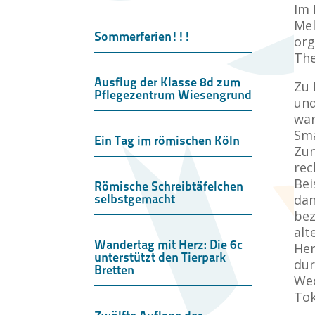
Im 
Mel
Sommerferien!!!
org
The
Ausflug der Klasse 8d zum
Zu 
Pflegezentrum Wiesengrund
und
war
Sma
Ein Tag im römischen Köln
Zun
rec
Bei
Römische Schreibtäfelchen
selbstgemacht
dan
bez
alt
Wandertag mit Herz: Die 6c
Her
unterstützt den Tierpark
dur
Bretten
Wec
Tok