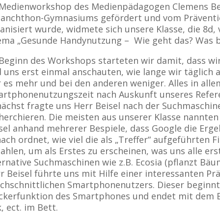
Medienworkshop des Medienpädagogen Clemens Beis
anchthon-Gymnasiums gefördert und vom Präventio
anisiert wurde, widmete sich unsere Klasse, die 8d
ma „Gesunde Handynutzung – Wie geht das? Was b
Beginn des Workshops starteten wir damit, dass w
 uns erst einmal anschauten, wie lange wir täglich
 es mehr und bei den anderen weniger. Alles in all
rtphonenutzungszeit nach Auskunft unseres Refer
ächst fragte uns Herr Beisel nach der Suchmaschine
herchieren. Die meisten aus unserer Klasse nannten
sel anhand mehrerer Bespiele, dass Google die Erg
ach ordnet, wie viel die als „Treffer“ aufgeführten 
ahlen, um als Erstes zu erscheinen, was uns alle e
ernative Suchmaschinen wie z.B. Ecosia (pflanzt B
r Beisel führte uns mit Hilfe einer interessanten Pr
chschnittlichen Smartphonenutzers. Dieser beginn
kerfunktion des Smartphones und endet mit dem B
, ect. im Bett.