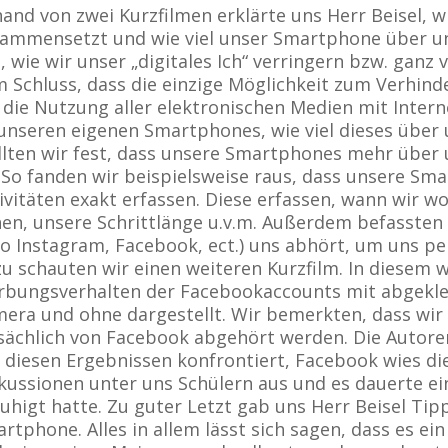
and von zwei Kurzfilmen erklärte uns Herr Beisel, wi
ammensetzt und wie viel unser Smartphone über u
, wie wir unser „digitales Ich“ verringern bzw. gan
 Schluss, dass die einzige Möglichkeit zum Verhinde
 die Nutzung aller elektronischen Medien mit Intern
unseren eigenen Smartphones, wie viel dieses über
llten wir fest, dass unsere Smartphones mehr über u
. So fanden wir beispielsweise raus, dass unsere 
ivitäten exakt erfassen. Diese erfassen, wann wir w
en, unsere Schrittlänge u.v.m. Außerdem befassten
so Instagram, Facebook, ect.) uns abhört, um uns p
u schauten wir einen weiteren Kurzfilm. In diesem 
bungsverhalten der Facebookaccounts mit abgekl
era und ohne dargestellt. Wir bemerkten, dass wir
sächlich von Facebook abgehört werden. Die Autor
 diesen Ergebnissen konfrontiert, Facebook wies die
kussionen unter uns Schülern aus und es dauerte ein
uhigt hatte. Zu guter Letzt gab uns Herr Beisel T
rtphone. Alles in allem lässt sich sagen, dass es e