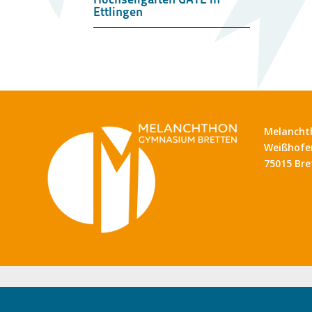
Ettlingen
Melancht
Weißhofer
75015 Bre