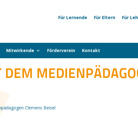
Für Lernende
Für Eltern
Für Le
Mitwirkende
Förderverein
Kontakt
 DEM MEDIENPÄDAGO
npädagogen Clemens Beisel