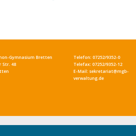
hon-Gymnasium Bretten
Telefon: 07252/9352-0
 Str. 48
Telefax: 07252/9352-12
tten
E-Mail: sekretariat@mgb-
verwaltung.de