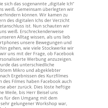
e sich das sogenannte „digitale Ich“
ns weiß. Gemeinsam überlegten wir
z verhindern können. Wir kamen zu
rn des digitalen Ichs der Verzicht
etanschluss ist. Nun schauten wir
 uns weiß. Erschreckenderweise
nseren Alltag wissen, als uns lieb
Smartphones unsere Bewegungen und
ohin gehen, wie viele Stockwerke wir
 wir uns mit der Frage, ob Facebook
ersonalisierte Werbung anzuzeigen.
wurde das unterschiedliche
ebtem Mikro und abgeklebter
 nach Ergebnissen des Kurzfilmes
en des Filmes haben Facebook auch
se aber zurück. Dies löste heftige
e Weile, bis Herr Beisel uns
ipps für den Umgang mit dem
in sehr gelungener Workshop war,