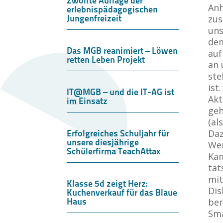
Zwölfte Auflage der
Anh
erlebnispädagogischen
Jungenfreizeit
zus
uns
dem
Das MGB reanimiert – Löwen
auf
retten Leben Projekt
an 
ste
ist
IT@MGB – und die IT-AG ist
Akt
im Einsatz
geh
(al
Daz
Erfolgreiches Schuljahr für
unsere diesjährige
Wer
Schülerfirma TeachAttax
Kam
tat
mit
Klasse 5d zeigt Herz:
Dis
Kuchenverkauf für das Blaue
Haus
ber
Sma