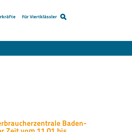
hrkräfte
Für Viertklässler
erbraucherzentrale Baden-
r Zeit vom 11.01 bis