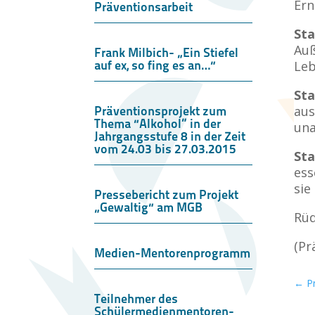
Ern
Präventionsarbeit
Sta
Auß
Frank Milbich- „Ein Stiefel
auf ex, so fing es an…“
Leb
Sta
aus
Präventionsprojekt zum
Thema “Alkohol” in der
una
Jahrgangsstufe 8 in der Zeit
vom 24.03 bis 27.03.2015
Sta
ess
sie
Pressebericht zum Projekt
„Gewaltig“ am MGB
Rüd
(Pr
Medien-Mentorenprogramm
←
P
Teilnehmer des
Schülermedienmentoren-