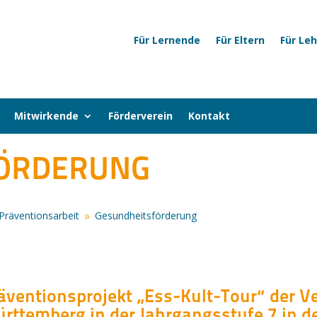
Für Lernende
Für Eltern
Für Le
Mitwirkende
Förderverein
Kontakt
FÖRDERUNG
Präventionsarbeit
Gesundheitsförderung
9
äventionsprojekt „Ess-Kult-Tour“ der V
rttemberg in der Jahrgangsstufe 7 in de