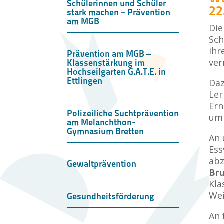
Schülerinnen und Schüler
22
stark machen – Prävention
am MGB
Di
Sch
ihr
Prävention am MGB –
ver
Klassenstärkung im
Hochseilgarten G.A.T.E. in
Ettlingen
Daz
Ler
Ern
Polizeiliche Suchtprävention
um 
am Melanchthon-
Gymnasium Bretten
An 
Ess
abz
Gewaltprävention
Bru
Kla
Wei
Gesundheitsförderung
An 