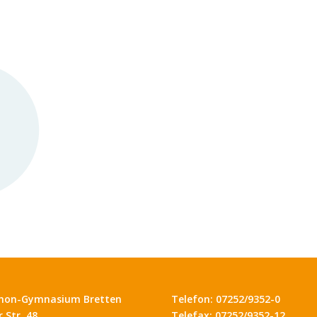
hon-Gymnasium Bretten
Telefon: 07252/9352-0
 Str. 48
Telefax: 07252/9352-12